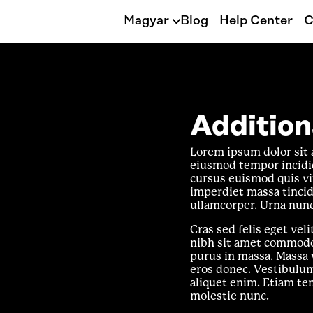
Magyar
Blog
Help Center
C
Addition
Lorem ipsum dolor sit a
eiusmod tempor incidid
cursus euismod quis vi
imperdiet massa tincid
ullamcorper. Urna nunc
Cras sed felis eget veli
nibh sit amet commodo 
purus in massa. Massa 
eros donec. Vestibulum 
aliquet enim. Etiam te
molestie nunc.